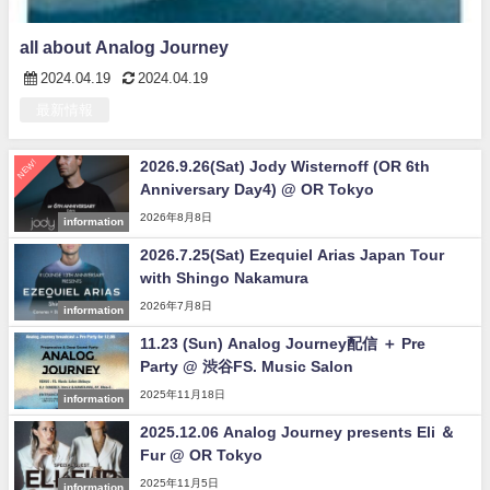
all about Analog Journey
2024.04.19
2024.04.19
最新情報
NEW!
2026.9.26(Sat) Jody Wisternoff (OR 6th
Anniversary Day4) @ OR Tokyo
2026年8月8日
information
2026.7.25(Sat) Ezequiel Arias Japan Tour
with Shingo Nakamura
2026年7月8日
information
11.23 (Sun) Analog Journey配信 ＋ Pre
Party @ 渋谷FS. Music Salon
2025年11月18日
information
2025.12.06 Analog Journey presents Eli ＆
Fur @ OR Tokyo
2025年11月5日
information